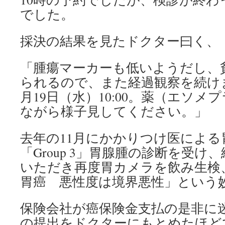
でした。
採決の結果を見たドクター曰く、
「腫瘍マーカーも低いようだし、
られるので、また経過観察を続け
月19日（水）10:00。薬（エソ
ながら様子見してください。」
去年の11月にかかりつけ医によ
「Group 3」胃腺腫の診断を受
いただき再度胃カメラを飲み生検
胃癌 悪性度は境界悪性」という妙
保険会社が癌保険金支払の是非に
の提出をドクターにもとめたほど