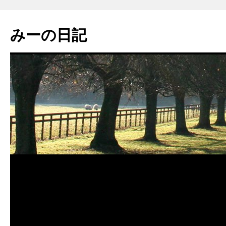
みーの日記
コ
ン
テ
ン