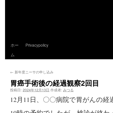
ツ
へ
ス
キ
ホー
Privacypolicy
ッ
ム
プ
←
新年度ニーサの申し込み
胃癌手術後の経過観察2回目
投稿日:
2024年12月13日
作成者:
みつる
12月11日、〇〇病院で胃がんの経
10時の予約でしたが、検診が終わ